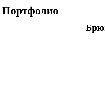
Портфолио
Брю
Брошюровка
Брошюровка