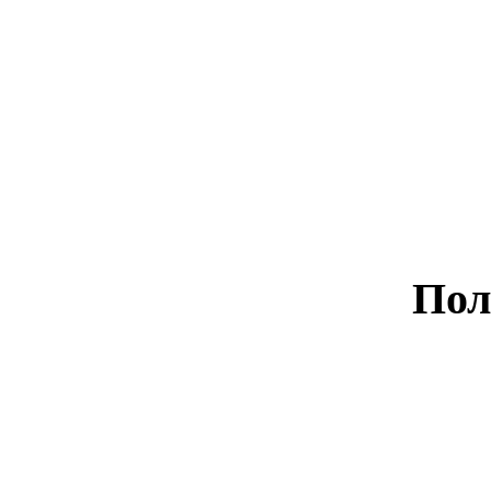
Интерьерная печать
Интерьерная печать
Пол
Полиграфия