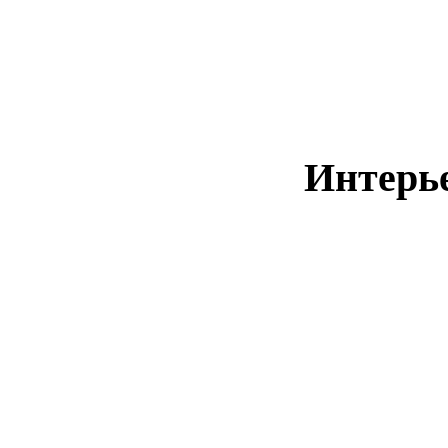
Брошюровка
Брошюровка
Интерь
Интерьерная печать