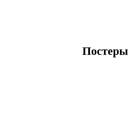
Полиграфия
Полиграфия
Постеры
Постеры и фоторамки